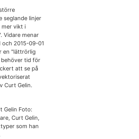
större
 seglande linjer
 mer vikt i
". Vidare menar
ad och 2015-09-01
 en "lättrörlig
 behöver tid för
ckert att se på
vektoriserat
 Curt Gelin.
 Gelin Foto:
are, Curt Gelin,
åttyper som han
.