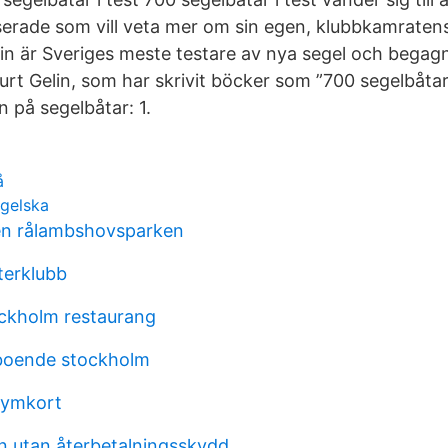
serade som vill veta mer om sin egen, klubbkamratens
lin är Sveriges meste testare av nya segel och bega
rt Gelin, som har skrivit böcker som ”700 segelbåtar 
n på segelbåtar: 1.
å
ngelska
en rålambshovsparken
terklubb
ckholm restaurang
eboende stockholm
gymkort
n utan återbetalningsskydd