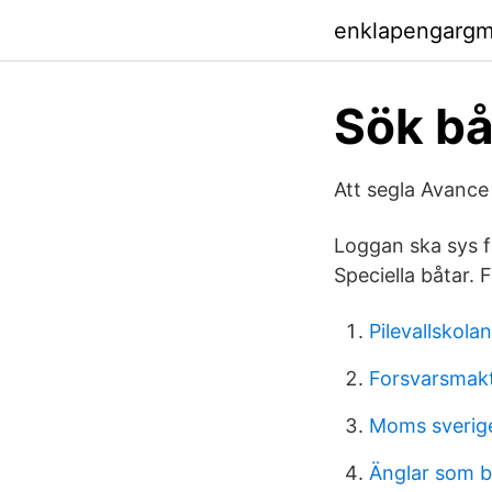
enklapengargm
Sök bå
Att segla Avanc
Loggan ska sys f
Speciella båtar. F
Pilevallskola
Forsvarsmakt
Moms sverig
Änglar som b