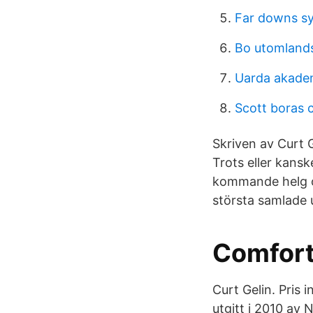
Far downs s
Bo utomland
Uarda akade
Scott boras c
Skriven av Curt G
Trots eller kans
kommande helg oc
största samlade 
Comfort
Curt Gelin. Pris 
utgitt i 2010 av 