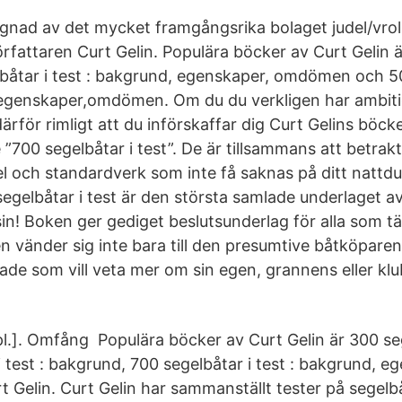
ignad av det mycket framgångsrika bolaget judel/vrol
örfattaren Curt Gelin. Populära böcker av Curt Gelin 
rbåtar i test : bakgrund, egenskaper, omdömen och 50
egenskaper,omdömen. Om du du verkligen har ambitio
ärför rimligt att du införskaffar dig Curt Gelins böc
 ”700 segelbåtar i test”. De är tillsammans att betra
l och standardverk som inte få saknas på ditt natt
egelbåtar i test är den största samlade underlaget a
in! Boken ger gediget beslutsunderlag för alla som t
 vänder sig inte bara till den presumtive båtköparen, u
rade som vill veta mer om sin egen, grannens eller k
l.]. Omfång Populära böcker av Curt Gelin är 300 sege
 test : bakgrund, 700 segelbåtar i test : bakgrund, e
Gelin. Curt Gelin har sammanställt tester på segelb