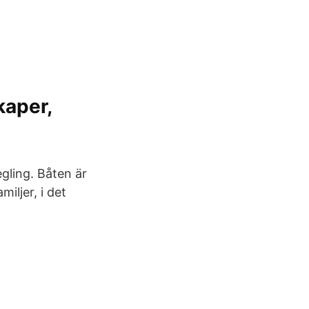
kaper,
gling. Båten är
iljer, i det