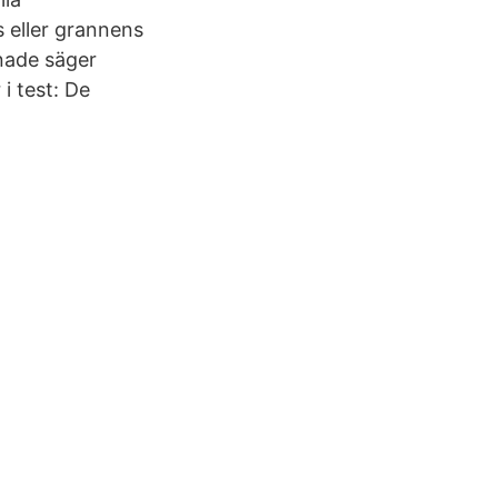
 eller grannens
gnade säger
i test: De