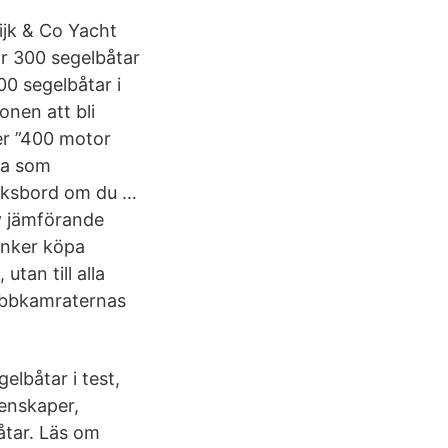
ijk & Co Yacht
är 300 segelbåtar
0 segelbåtar i
nen att bli
ker ”400 motor
kta som
duksbord om du …
v jämförande
änker köpa
tan till alla
lubbkamraternas
lbåtar i test,
genskaper,
åtar. Läs om