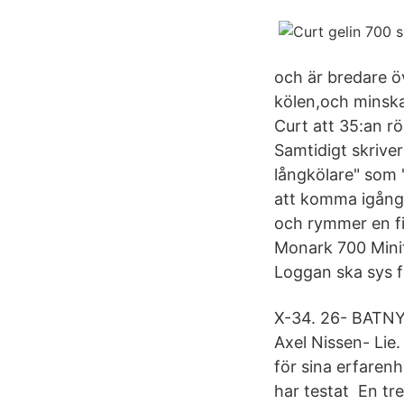
och är bredare öv
kölen,och minskad
Curt att 35:an r
Samtidigt skriver
långkölare" som 
att komma igång 
och rymmer en fi
Monark 700 Minit
Loggan ska sys f
X-34. 26- BATNYT
Axel Nissen- Lie.
för sina erfaren
har testat En tre