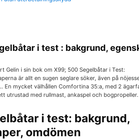
gelbåtar i test : bakgrund, egens
rt Gelin i sin bok om X99; 500 Segelbåtar i Test:
perna är allt en sugen seglare söker, även på nöjesse
 … En mycket välhållen Comfortina 35:a, med 2 ägarfam
t utrustad med rullmast, ankaspel och bogpropeller.
lbåtar i test: bakgrund,
aper, omdömen