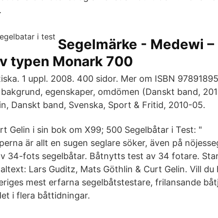
.
Segelmärke - Medewi –
av typen Monark 700
iska. 1 uppl. 2008. 400 sidor. Mer om ISBN 9789189
t: bakgrund, egenskaper, omdömen (Danskt band, 2010
in, Danskt band, Svenska, Sport & Fritid, 2010-05.
rt Gelin i sin bok om X99; 500 Segelbåtar i Test: "
erna är allt en sugen seglare söker, även på nöjesseg
v 34-fots segelbåtar. Båtnytts test av 34 fotare. Sta
naltext: Lars Guditz, Mats Göthlin & Curt Gelin. Vill d
eriges mest erfarna segelbåtstestare, frilansande båt
et i flera båttidningar.