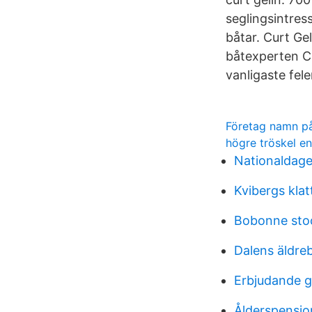
seglingsintres
båtar. Curt Ge
båtexperten Cu
vanligaste fele
Företag namn p
högre tröskel e
Nationaldag
Kvibergs klat
Bobonne sto
Dalens äldr
Erbjudande 
Ålderspensio