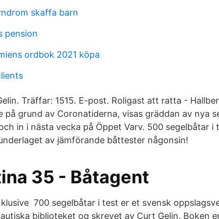
yndrom skaffa barn
s pension
miens ordbok 2021 köpa
lients
elin. Träffar: 1515. E-post. Roligast att ratta - Hallb
ke på grund av Coronatiderna, visas gräddan av nya s
h in i nästa vecka på Öppet Varv. 500 segelbåtar i t
underlaget av jämförande båttester någonsin!
ina 35 - Båtagent
inklusive 700 segelbåtar i test er et svensk oppslagsv
Nautiska biblioteket og skrevet av Curt Gelin. Boken er