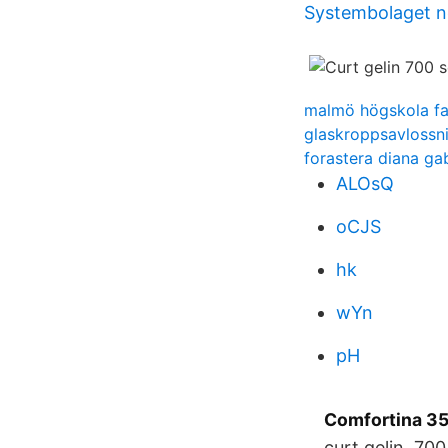
Systembolaget no
malmö högskola f
glaskroppsavlossn
forastera diana ga
ALOsQ
oCJS
hk
wYn
pH
Comfortina 35
curt gelin. 700