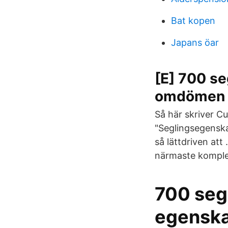
Bat kopen
Japans öar
[E] 700 se
omdömen
Så här skriver Cu
"Seglingsegenska
så lättdriven att
närmaste komplet
700 sege
egensk