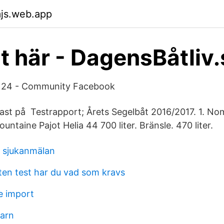
js.web.app
t här - DagensBåtliv.
e 24 - Community Facebook
ast på Testrapport; Årets Segelbåt 2016/2017. 1. Nom
ountaine Pajot Helia 44 700 liter. Bränsle. 470 liter.
n sjukanmälan
en test har du vad som kravs
e import
arn