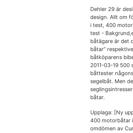
Dehler 29 är des
design. Allt om f
i test, 400 moto
test - Bakgrund,
båtägare är det d
båtar” respektive
båtköparens bibe
2011-03-19 500 s
båttester någons
segelbåt. Men den
seglingsintresse
båtar.
Upplaga: [Ny upp
400 motorbåtar i
omdömen av Curt 