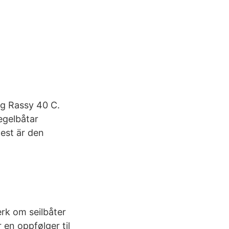
erg Rassy 40 C.
egelbåtar
est är den
erk om seilbåter
 en oppfølger til