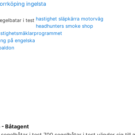
rrköping ingelsta
hastighet släpkärra motorväg
headhunters smoke shop
astighetsmäklarprogrammet
ing på engelska
baldon
 - Båtagent
 segelbåtar i test 700 segelbåtar i test vänder sig till a