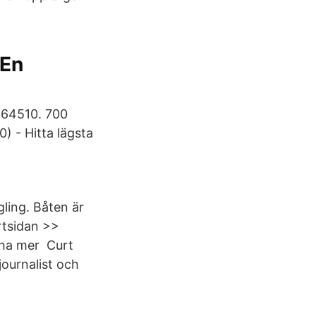
 En
564510. 700
) - Hitta lägsta
ling. Båten är
rtsidan >>
u ha mer Curt
journalist och