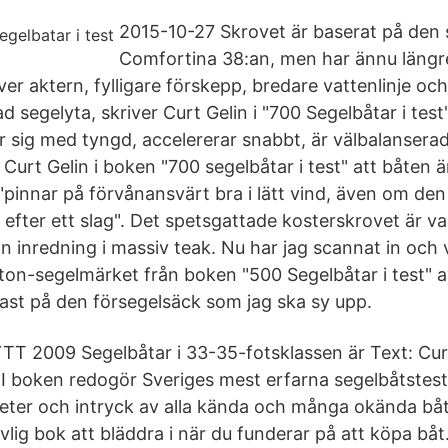
2015-10-27 Skrovet är baserat på den 
Comfortina 38:an, men har ännu längre
er aktern, fylligare förskepp, bredare vattenlinje och
 segelyta, skriver Curt Gelin i "700 Segelbåtar i test
ör sig med tyngd, accelererar snabbt, är välbalanser
 Curt Gelin i boken "700 segelbåtar i test" att båten är
"pinnar på förvånansvärt bra i lätt vind, även om den
efter ett slag". Det spetsgattade kosterskrovet är va
n inredning i massiv teak. Nu har jag scannat in och 
on-segelmärket från boken "500 Segelbåtar i test" av
ast på den försegelsäck som jag ska sy upp.
T 2009 Segelbåtar i 33-35-fotsklassen är Text: Curt
 I boken redogör Sveriges mest erfarna segelbåtstest
heter och intryck av alla kända och många okända b
vlig bok att bläddra i när du funderar på att köpa båt