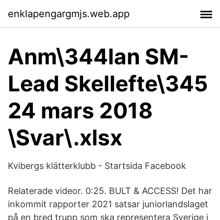
enklapengargmjs.web.app
Anm\344lan SM-
Lead Skellefte\345
24 mars 2018
\Svar\.xlsx
Kvibergs klätterklubb - Startsida Facebook
Relaterade videor. 0:25. BULT & ACCESS! Det har
inkommit rapporter 2021 satsar juniorlandslaget
på en bred trupp som ska representera Sverige i