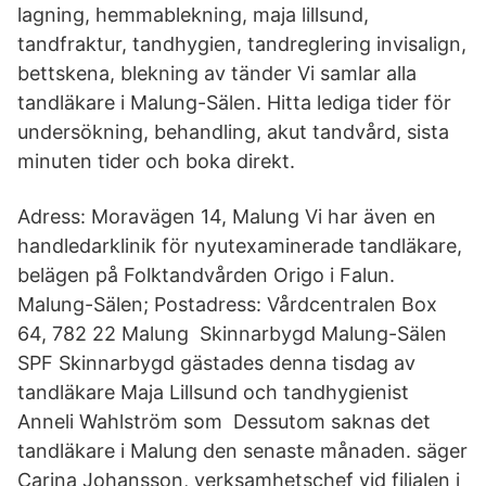
lagning, hemmablekning, maja lillsund,
tandfraktur, tandhygien, tandreglering invisalign,
bettskena, blekning av tänder Vi samlar alla
tandläkare i Malung-Sälen. Hitta lediga tider för
undersökning, behandling, akut tandvård, sista
minuten tider och boka direkt.
Adress: Moravägen 14, Malung Vi har även en
handledarklinik för nyutexaminerade tandläkare,
belägen på Folktandvården Origo i Falun.
Malung-Sälen; Postadress: Vårdcentralen Box
64, 782 22 Malung Skinnarbygd Malung-Sälen
SPF Skinnarbygd gästades denna tisdag av
tandläkare Maja Lillsund och tandhygienist
Anneli Wahlström som Dessutom saknas det
tandläkare i Malung den senaste månaden. säger
Carina Johansson, verksamhetschef vid filialen i