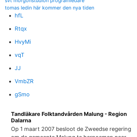
svt morgonstudion programledare
tomas ledin här kommer den nya tiden
hfL
Rtqx
HvyMi
vqT
JJ
VmbZR
gSmo
Tandläkare Folktandvården Malung - Region
Dalarna
Op 1 maart 2007 besloot de Zweedse regering