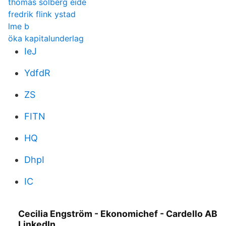
thomas solberg eide
fredrik flink ystad
lme b
öka kapitalunderlag
IeJ
YdfdR
ZS
FITN
HQ
DhpI
IC
Cecilia Engström - Ekonomichef - Cardello AB
LinkedIn