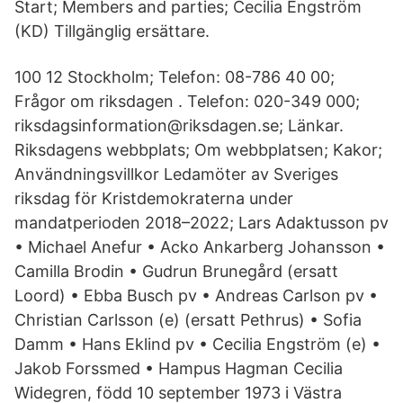
Start; Members and parties; Cecilia Engström
(KD) Tillgänglig ersättare.
100 12 Stockholm; Telefon: 08-786 40 00;
Frågor om riksdagen . Telefon: 020-349 000;
riksdagsinformation@riksdagen.se; Länkar.
Riksdagens webbplats; Om webbplatsen; Kakor;
Användningsvillkor Ledamöter av Sveriges
riksdag för Kristdemokraterna under
mandatperioden 2018–2022; Lars Adaktusson pv
• Michael Anefur • Acko Ankarberg Johansson •
Camilla Brodin • Gudrun Brunegård (ersatt
Loord) • Ebba Busch pv • Andreas Carlson pv •
Christian Carlsson (e) (ersatt Pethrus) • Sofia
Damm • Hans Eklind pv • Cecilia Engström (e) •
Jakob Forssmed • Hampus Hagman Cecilia
Widegren, född 10 september 1973 i Västra