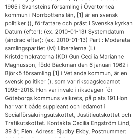
1965 i Svansteins församling i Övertorneå
kommun i Norrbottens län, [1] är en svensk
politiker (), författare och präst i Svenska kyrkan
Datum (efter): (ex. 2010-01-13) Systemdatum
(ändrad efter): (ex. 2010-01-13) Parti: Moderata
samlingspartiet (M) Liberalerna (L)
Kristdemokraterna (KD) Gun Cecilia Marianne
Magnusson, född Bäckman den 6 januari 1962 i
Björkö församling [1] i Vetlanda kommun, är en
svensk politiker (), som var riksdagsledamot
1998–2018. Hon var invald i riksdagen för
Göteborgs kommuns valkrets, på plats 191.Hon
har varit både suppleant och ledamot i
Socialförsäkringsutskottet, Justitieutskottet och
Trafikutskottet. Kontakta Cecilia Engström Lind,
39 år, Flen. Adress: Bjudby Ekby, Postnummer: