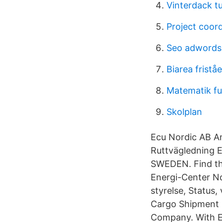
Vinterdack t
Project coord
Seo adwords 
Biarea frist
Matematik fu
Skolplan
Ecu Nordic AB A
Ruttvägledning
SWEDEN. Find the
Energi-Center Nor
styrelse, Status
Cargo Shipment S
Company. With E