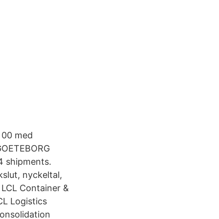
9 00 med
8 GOETEBORG
4 shipments.
slut, nyckeltal,
 LCL Container &
L Logistics
onsolidation