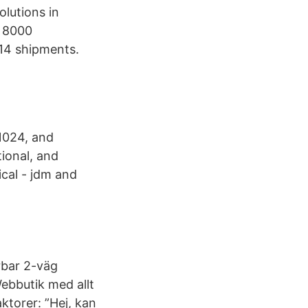
lutions in
 8000
 14 shipments.
1024, and
ional, and
cal - jdm and
rbar 2-väg
Webbutik med allt
ktorer: ”Hej, kan