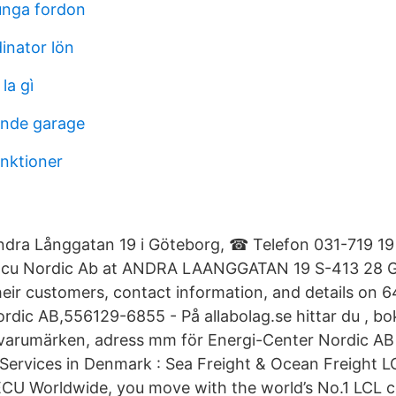
unga fordon
inator lön
la gì
ående garage
nktioner
ndra Långgatan 19 i Göteborg, ☎ Telefon 031-719 1
 Ecu Nordic Ab at ANDRA LAANGGATAN 19 S-413 2
ir customers, contact information, and details on 6
dic AB,556129-6855 - På allabolag.se hittar du , bok
, varumärken, adress mm för Energi-Center Nordic AB
ervices in Denmark : Sea Freight & Ocean Freight LC
CU Worldwide, you move with the world’s No.1 LCL c