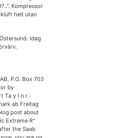
l?..”. Kompressor
kluft helt utan
i Östersund. Idag
örvärv.
AB, P.O. Box 703
or by
Ta y I o r :
nmark ab Freitag
blog post about
dic Extreme R"
after the Saab
 now, you are on