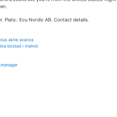
den.
. Plats:. Ecu Nordic AB. Contact details.
olus aktie avanza
öka bostad i malmö
t manager