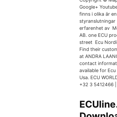
Google+ Youtube.
finns i olika är 
styranslutningar
erfarenhet av M
AB. one ECU prod
street Ecu Nor
Find their custo
at ANDRA LAANG
contact informat
available for Ec
Usa. ECU WORLD
+32 3 5412466 |
ECUline.
Downloa