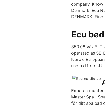
company. Know mo
Denmark! Ecu No
DENMARK. Find th
Ecu bedr
350 08 Växjö. T
operated as SE-D
Nordic European
usdm different?
Enheten monteras
Master Spa - Spap
för ditt spa bad