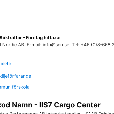
Sökträffar - Företag hitta.se
 Nordic AB. E-mail: info@scn.se. Tel: +46 (0)8-668 2
t möte
skiljeförfarande
mun förskola
kod Namn - IIS7 Cargo Center
tun Performance AB Integritetspolicy · SAAB Origin