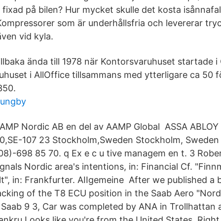
fixad på bilen? Hur mycket skulle det kosta isånnafal
Kompressorer som är underhållsfria och levererar tryc
 även vid kyla.
tillbaka ända till 1978 när Kontorsvaruhuset startade 
huset i AllOffice tillsammans med ytterligare ca 50 f
350.
jungby
AMP Nordic AB en del av AAMP Global ASSA ABLOY 
0,SE-107 23 Stockholm,Sweden Stockholm, Sweden 
8)-698 85 70. q Ex e c u tive managem en t. 3 Robert 
gnals Nordic area's intentions, in: Financial Cf. "Fin
", in: Frankfurter. AIIgemeine After we published a 
acking of the T8 ECU position in the Saab Aero "Nor
Saab 9 3, Car was completed by ANA in Trollhattan 
nkru Looks like you're from the United States. Right