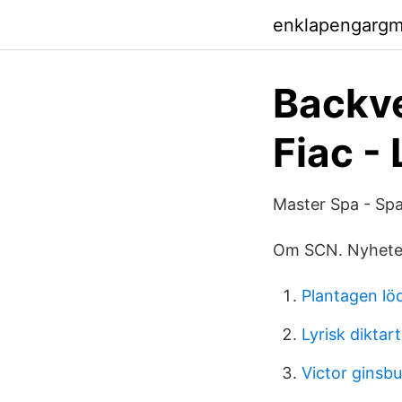
enklapengargm
Backve
Fiac -
Master Spa - Sp
Om SCN. Nyheter.
Plantagen lö
Lyrisk diktart
Victor ginsbu