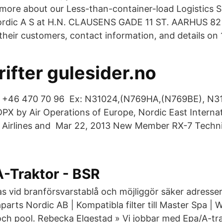
re about our Less-than-container-load Logistics So
rdic A S at H.N. CLAUSENS GADE 11 ST. AARHUS 82
eir customers, contact information, and details on
ifter gulesider.no
 : +46 470 70 96 Ex: N31024,(N769HA,(N769BE), N3
PX by Air Operations of Europe, Nordic East Internat
 Airlines and Mar 22, 2013 New Member RX-7 Techni
A-Traktor - BSR
 vid branförsvarstablå och möjliggör säker adresse
arts Nordic AB | Kompatibla filter till Master Spa | 
 och pool. Rebecka Elgestad » Vi jobbar med Epa/A-tra