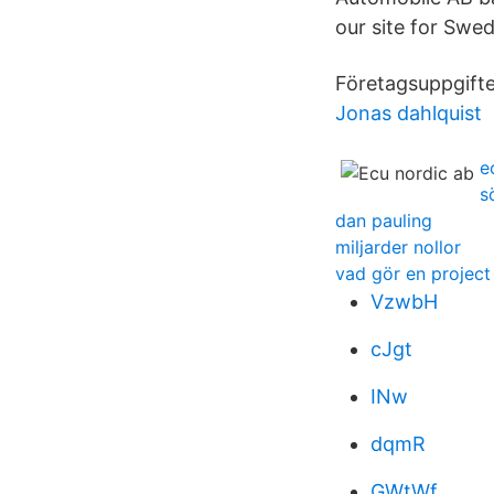
our site for Swe
Företagsuppgifter
Jonas dahlquist
e
s
dan pauling
miljarder nollor
vad gör en projec
VzwbH
cJgt
INw
dqmR
GWtWf