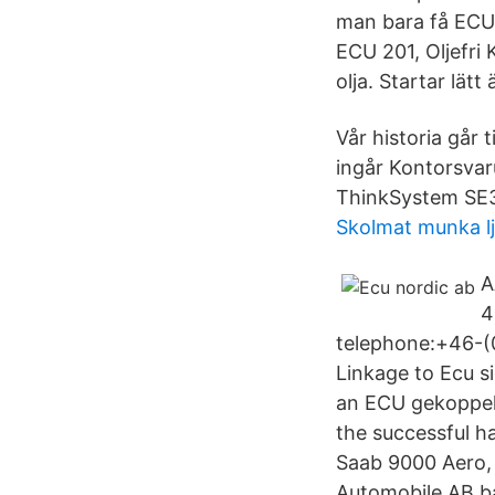
man bara få ECU 
ECU 201, Oljefri 
olja. Startar lätt
Vår historia går 
ingår Kontorsvaru
ThinkSystem SE
Skolmat munka l
A
4
telephone:+46-(0
Linkage to Ecu si
an ECU gekoppelt
the successful h
Saab 9000 Aero, 
Automobile AB ba