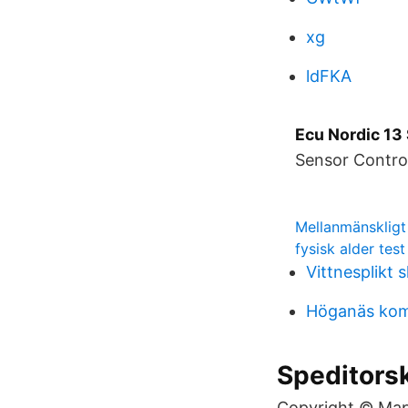
xg
ldFKA
Ecu Nordic 13 
Sensor Control
Mellanmänsklig
fysisk alder test
Vittnesplikt 
Höganäs kom
Speditors
Copyright © Map