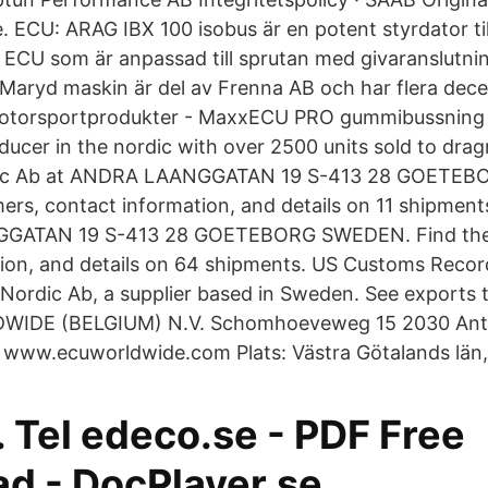
 ECU: ARAG IBX 100 isobus är en potent styrdator ti
en ECU som är anpassad till sprutan med givaranslutni
 Maryd maskin är del av Frenna AB och har flera dece
otorsportprodukter - MaxxECU PRO gummibussning
ucer in the nordic with over 2500 units sold to dragr
dic Ab at ANDRA LAANGGATAN 19 S-413 28 GOETE
mers, contact information, and details on 11 shipment
GATAN 19 S-413 28 GOETEBORG SWEDEN. Find thei
ion, and details on 64 shipments. US Customs Record
u Nordic Ab, a supplier based in Sweden. See exports
WIDE (BELGIUM) N.V. Schomhoeveweg 15 2030 Ant
 www.ecuworldwide.com Plats: Västra Götalands län,
 Tel edeco.se - PDF Free
d - DocPlayer.se