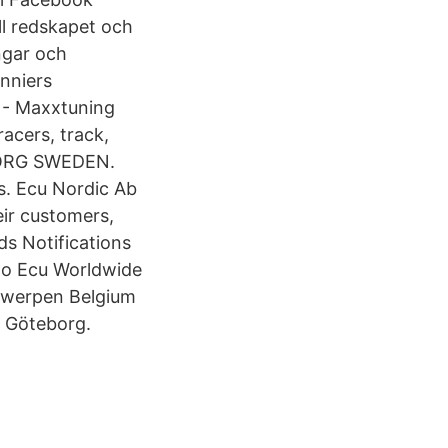
ll redskapet och
ngar och
nniers
 - Maxxtuning
acers, track,
BORG SWEDEN.
s. Ecu Nordic Ab
r customers,
s Notifications
 to Ecu Worldwide
werpen Belgium
 Göteborg.